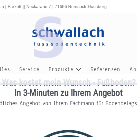
en | Parkett || Neckaraue 7 | 71686 Remseck-Hochberg
lles
Service
Produkte
Referenzen
An
Was kostet mein Wunsch - Fußboden?
In 3-Minuten zu Ihrem Angebot
indliches Angebot von Ihrem Fachmann für Bodenbelagsa