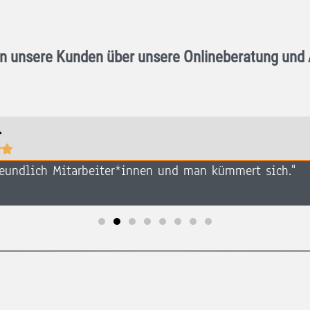
n unsere Kunden über unsere Onlineberatung und
.


reundlich Mitarbeiter*innen und man kümmert sich."