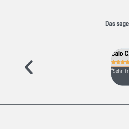
Das sage
Calo C



bot erhalten und gleich danach online ein
"Sehr f
s innerhalb 10 Minuten.
die Zukunft. :)"